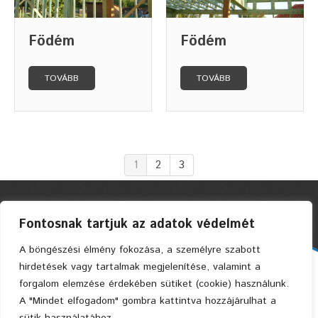
Födém
Födém
TOVÁBB
TOVÁBB
1
2
3
Fontosnak tartjuk az adatok védelmét
A böngészési élmény fokozása, a személyre szabott
hirdetések vagy tartalmak megjelenítése, valamint a
Faszerkezetes Ház Kft. © 2004 Privacy Policy
forgalom elemzése érdekében sütiket (cookie) használunk.
A "Mindet elfogadom" gombra kattintva hozzájárulhat a