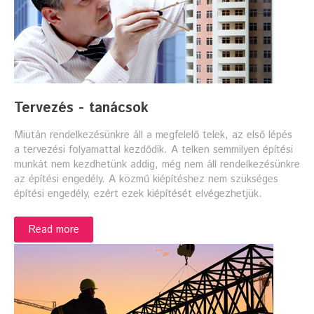
Tervezés - tanácsok
Miután rendelkezésünkre áll a megfelelő telek, az első lépés
a tervezési folyamattal kezdődik. A telken semmilyen építési
munkát nem kezdhetünk addig, még nem áll rendelkezésünkre
az építési engedély. A közmű kiépítéshez nem szükséges
építési engedély, ezért ezek kiépítését elvégezhetjük.
Read more