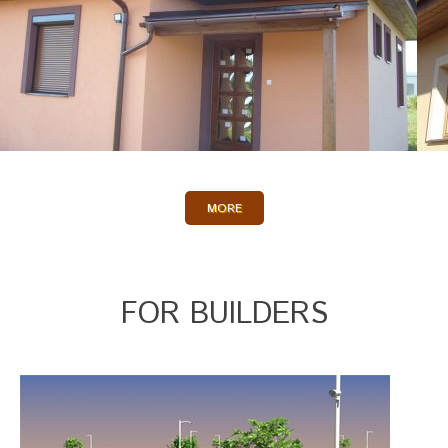
Kulcsrakész ház
galéria
MORE
FOR BUILDERS
Kulcsrakész ház
galéria