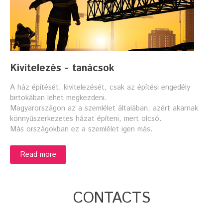
Kivitelezés - tanácsok
A ház építését, kivitelezését, csak az építési engedély
birtokában lehet megkezdeni.
Magyarországon az a szemlélet általában, azért akarnak
könnyűszerkezetes házat építeni, mert olcsó.
Más országokban ez a szemlélet igen más.
Read more
CONTACTS