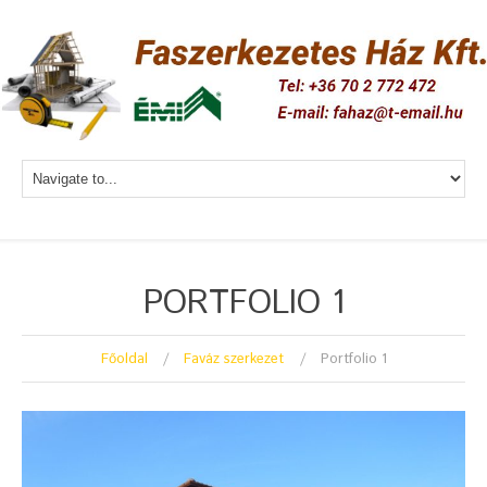
PORTFOLIO 1
Főoldal
Faváz szerkezet
Portfolio 1