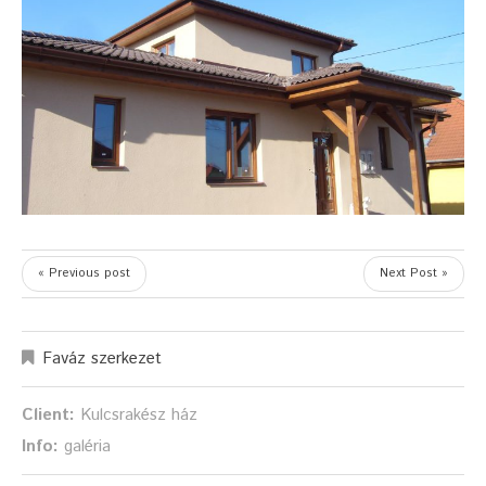
« Previous post
Next Post »
Faváz szerkezet
Client:
Kulcsrakész ház
Info:
galéria