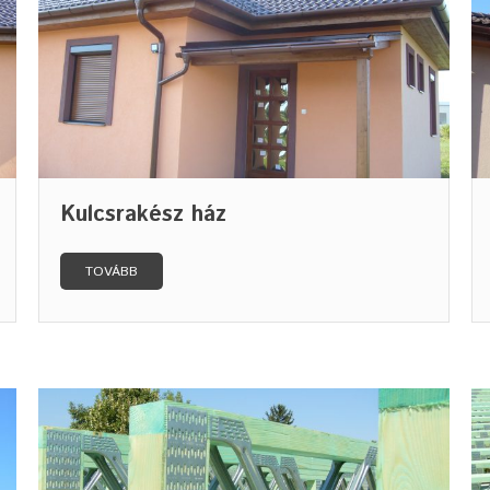
Kulcsrakész ház
TOVÁBB