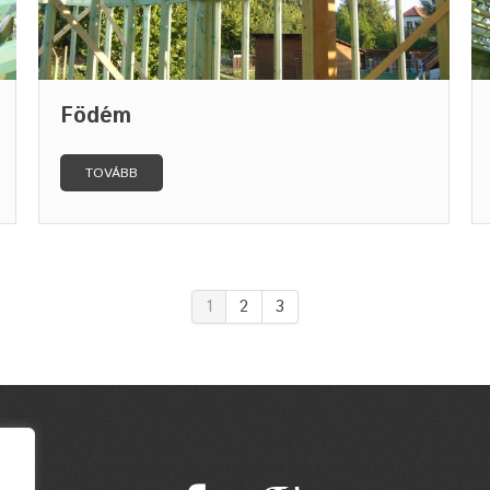
Födém
TOVÁBB
1
2
3