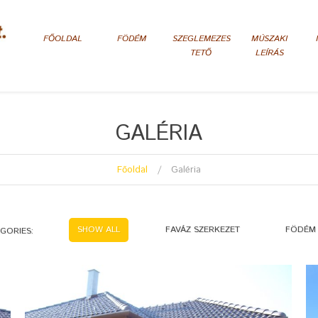
FŐOLDAL
FÖDÉM
SZEGLEMEZES
MÚSZAKI
TETŐ
LEÍRÁS
GALÉRIA
Főoldal
Galéria
SHOW ALL
FAVÁZ SZERKEZET
FÖDÉM
GORIES: