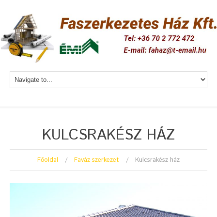
KULCSRAKÉSZ HÁZ
Főoldal
Faváz szerkezet
Kulcsrakész ház