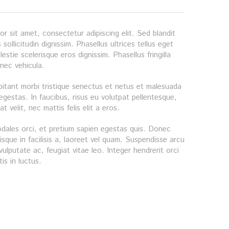
r sit amet, consectetur adipiscing elit. Sed blandit
sollicitudin dignissim. Phasellus ultrices tellus eget
estie scelerisque eros dignissim. Phasellus fringilla
 nec vehicula.
bitant morbi tristique senectus et netus et malesuada
egestas. In faucibus, risus eu volutpat pellentesque,
at velit, nec mattis felis elit a eros.
odales orci, et pretium sapien egestas quis. Donec
risque in facilisis a, laoreet vel quam. Suspendisse arcu
 vulputate ac, feugiat vitae leo. Integer hendrerit orci
is in luctus.