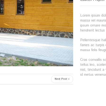
Lorem ipsum dolo
massa vel mauris 
ipsum ornare mol
hendrerit lectus
Pellentesque ha
fames ac turpis 
massa felis feugi
Cras convallis s
tellus leo, scele
nisl, tincidunt a
id metus venenat
Next Post »