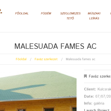
FŐOLDAL
FÖDÉM
SZEGLEMEZES
MÚSZAKI
TETŐ
LEÍRÁS
MALESUADA FAMES AC
Főoldal
Faváz szerkezet
Malesuada fames ac
Faváz szerke
Client:
Kulcsra
Date:
07/07/20
Info:
galéria
Launch Project