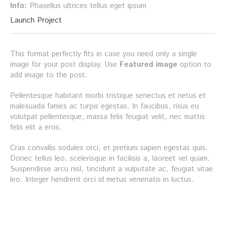
Info:
Phasellus ultrices tellus eget ipsum
Launch Project
This format perfectly fits in case you need only a single
image for your post display. Use
Featured image
option to
add image to the post.
Pellentesque habitant morbi tristique senectus et netus et
malesuada fames ac turpis egestas. In faucibus, risus eu
volutpat pellentesque, massa felis feugiat velit, nec mattis
felis elit a eros.
Cras convallis sodales orci, et pretium sapien egestas quis.
Donec tellus leo, scelerisque in facilisis a, laoreet vel quam.
Suspendisse arcu nisl, tincidunt a vulputate ac, feugiat vitae
leo. Integer hendrerit orci id metus venenatis in luctus.