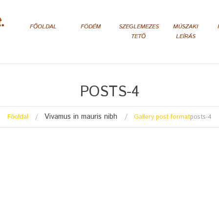
FŐOLDAL
FÖDÉM
SZEGLEMEZES
MÚSZAKI
TETŐ
LEÍRÁS
POSTS-4
Vivamus in mauris nibh
Főoldal
Gallery post format
posts-4