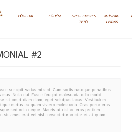
FŐOLDAL
FÖDÉM
SZEGLEMEZES
MÚSZAKI
TETŐ
LEÍRÁS
MONIAL #2
ce suscipit varius mi sed. Cum sociis natoque penatibus
s mus. Nulla dui. Fusce feugiat malesuada odio morbi.
isse sit amet diam diam, eget volutpat lacus. Vestibulum
ristique metus eu quam viverra malesuada. Cras porta eros
uisque sed odio neque. Mauris at nisl ac eros pretium
oin sit amet erat vel nisl consectetur auctor et at quam.