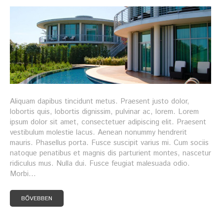
Aliquam dapibus tincidunt metus. Praesent justo dolor,
lobortis quis, lobortis dignissim, pulvinar ac, lorem. Lorem
ipsum dolor sit amet, consectetuer adipiscing elit. Praesent
vestibulum molestie lacus. Aenean nonummy hendrerit
mauris. Phasellus porta. Fusce suscipit varius mi. Cum sociis
natoque penatibus et magnis dis parturient montes, nascetur
ridiculus mus. Nulla dui. Fusce feugiat malesuada odio.
Morbi…
BŐVEBBEN