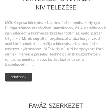
KIVITELEZÉSE
MiTeK típusú könnyűszerkezetes födém rendszer Nyugat
Európa számos országában, Amerikában, és Ausztráliában is
igen elterjedt a könnyűszerkezetes födém az építő iparban.
Cégünk a MiTek cég által forgalmazott, tűzi horganyzott
acél kötőelemeket használja a könnyűszerkezetes födém
rendszer gyártásához. MiTeK típusú tűzi horganyzott kötő
elemek, melyek a préselési technológiának köszönhetően
roncsolás mentes, biztos kötést biztosítanak a
faszerkezetben.…
BŐVEBBEN
FAVÁZ SZERKEZET