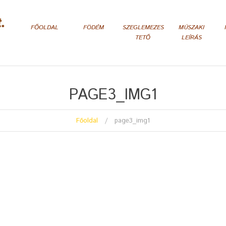
FŐOLDAL
FÖDÉM
SZEGLEMEZES
MÚSZAKI
TETŐ
LEÍRÁS
PAGE3_IMG1
Főoldal
page3_img1