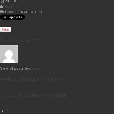
2019-01-18
lajoie
Comments are closed
Written by
lajoie
View all posts by:
lajoie
Födém katalógus – magyar
Posi Joise catalog – in english