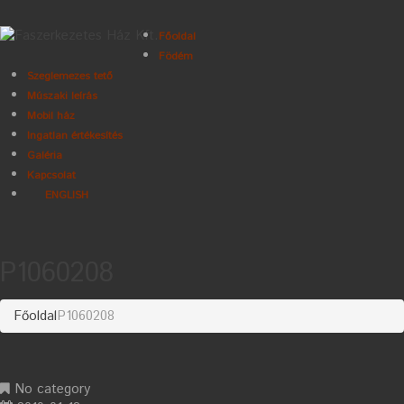
Főoldal
Födém
Szeglemezes tető
Múszaki leírás
Mobil ház
Ingatlan értékesítés
Galéria
Kapcsolat
ENGLISH
P1060208
Főoldal
P1060208
No category