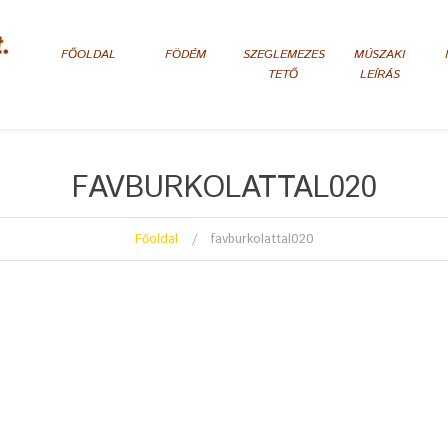
FŐOLDAL
FÖDÉM
SZEGLEMEZES
MÚSZAKI
TETŐ
LEÍRÁS
FAVBURKOLATTAL020
Főoldal
favburkolattal020