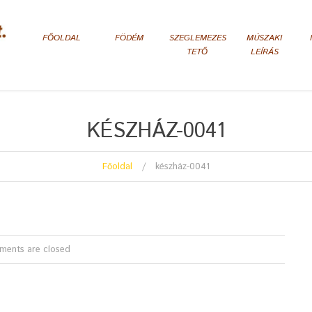
FŐOLDAL
FÖDÉM
SZEGLEMEZES
MÚSZAKI
TETŐ
LEÍRÁS
KÉSZHÁZ-0041
Főoldal
készház-0041
ents are closed