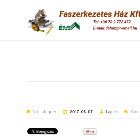
No category
2017-08-07
Lajoie
Comm