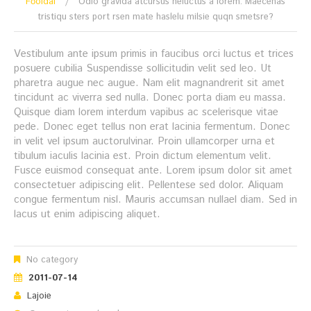
Főoldal
Odio gravida atcursus neluctus a lorem. Maecenas
tristiqu sters port rsen mate haslelu milsie quqn smetsre?
Vestibulum ante ipsum primis in faucibus orci luctus et trices
posuere cubilia Suspendisse sollicitudin velit sed leo. Ut
pharetra augue nec augue. Nam elit magnandrerit sit amet
tincidunt ac viverra sed nulla. Donec porta diam eu massa.
Quisque diam lorem interdum vapibus ac scelerisque vitae
pede. Donec eget tellus non erat lacinia fermentum. Donec
in velit vel ipsum auctorulvinar. Proin ullamcorper urna et
tibulum iaculis lacinia est. Proin dictum elementum velit.
Fusce euismod consequat ante. Lorem ipsum dolor sit amet
consectetuer adipiscing elit. Pellentese sed dolor. Aliquam
congue fermentum nisl. Mauris accumsan nullael diam. Sed in
lacus ut enim adipiscing aliquet.
No category
2011-07-14
Lajoie