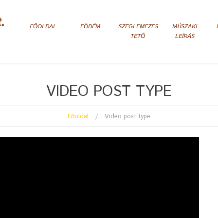
FŐOLDAL
FÖDÉM
SZEGLEMEZES
MÚSZAKI
TETŐ
LEÍRÁS
VIDEO POST TYPE
Főoldal
Video post type