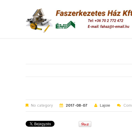
No category
2017-08-07
Lajoie
Comm