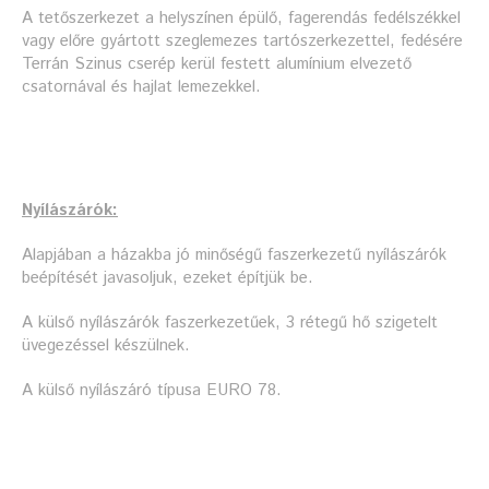
A tetőszerkezet a helyszínen épülő, fagerendás fedélszékkel
vagy előre gyártott szeglemezes tartószerkezettel, fedésére
Terrán Szinus cserép kerül festett alumínium elvezető
csatornával és hajlat lemezekkel.
Nyílászárók:
Alapjában a házakba jó minőségű faszerkezetű nyílászárók
beépítését javasoljuk, ezeket építjük be.
A külső nyílászárók faszerkezetűek, 3 rétegű hő szigetelt
üvegezéssel készülnek.
A külső nyílászáró típusa EURO 78.