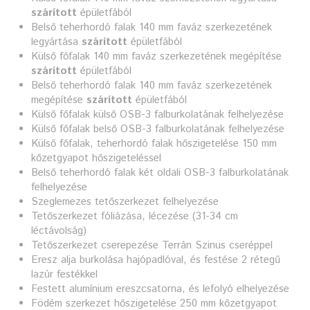
szárított
épületfából
Belső teherhordó falak 140 mm faváz szerkezetének
legyártása
szárított
épületfából
Külső főfalak 140 mm faváz szerkezetének megépítése
szárított
épületfából
Belső teherhordó falak 140 mm faváz szerkezetének
megépítése
szárított
épületfából
Külső főfalak külső OSB-3 falburkolatának felhelyezése
Külső főfalak belső OSB-3 falburkolatának felhelyezése
Külső főfalak, teherhordó falak hőszigetelése 150 mm
kőzetgyapot hőszigeteléssel
Belső teherhordó falak két oldali OSB-3 falburkolatának
felhelyezése
Szeglemezes tetőszerkezet felhelyezése
Tetőszerkezet fóliázása, lécezése (31-34 cm
léctávolság)
Tetőszerkezet cserepezése Terrán Szinus cseréppel
Eresz alja burkolása hajópadlóval, és festése 2 rétegű
lazúr festékkel
Festett alumínium ereszcsatorna, és lefolyó elhelyezése
Födém szerkezet hőszigetelése 250 mm kőzetgyapot