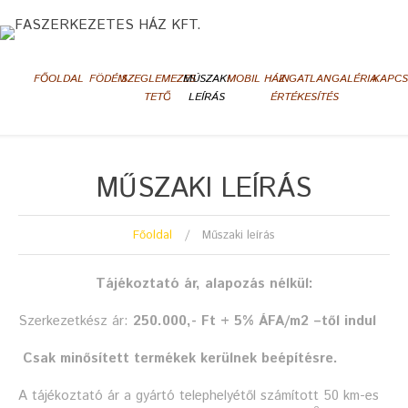
FŐOLDAL
FÖDÉM
SZEGLEMEZES
MÚSZAKI
MOBIL HÁZ
INGATLAN
GALÉRIA
KAPCS
TETŐ
LEÍRÁS
ÉRTÉKESÍTÉS
MŰSZAKI LEÍRÁS
Főoldal
Műszaki leírás
Tájékoztató ár, alapozás nélkül:
Szerkezetkész ár:
250.000,- Ft + 5% ÁFA/m2 –től indul
Csak minősített termékek kerülnek beépítésre.
A tájékoztató ár a gyártó telephelyétől számított 50 km-es