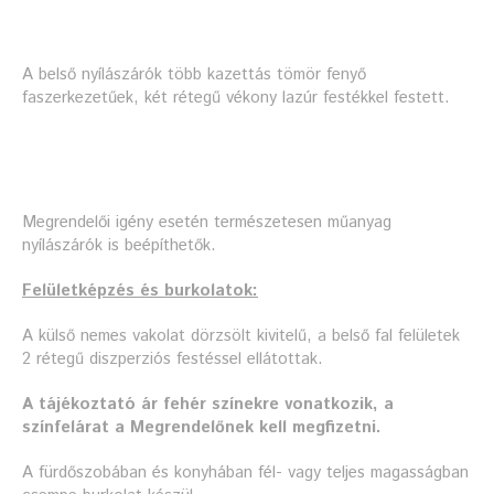
A belső nyílászárók több kazettás tömör fenyő
faszerkezetűek, két rétegű vékony lazúr festékkel festett.
Megrendelői igény esetén természetesen műanyag
nyílászárók is beépíthetők.
Felületképzés és burkolatok:
A külső nemes vakolat dörzsölt kivitelű, a belső fal felületek
2 rétegű diszperziós festéssel ellátottak.
A tájékoztató ár fehér színekre vonatkozik, a
színfelárat a Megrendelőnek kell megfizetni.
A fürdőszobában és konyhában fél- vagy teljes magasságban