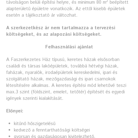
2
távolságon belüli építési helyre, és minimum 80 m
beépített
alapterületű épületre vonatkozik. Az ettől kisebb épületek
esetén a tájékoztató ár változhat.
A szerkezetkész ár nem tartalmazza a tervezési
költségeket, és az alapozási költségeket.
Felhasználási ajánlat
A Faszerkezetes Ház típusú, keretes házak elsősorban
családi és társas lakóépületek, továbbá hétvégi házak,
faházak, nyaralók, irodaépületek kereskedelmi, ipari és
szolgáltató házak, mezőgazdasági és ipari csarnokok
létesítésére alkalmas. A keretes építési mód lehetővé teszi
max.3 szint (földszint, emelet, tetőtér) építését és egyedi
igények szerinti kialakítását.
Előnyei:
kitűnő hőszigetelésű
kedvező a fenntarthatósági költségei
gyorsan és gazdaságosan kivitelezhető,