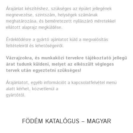
Árajánlat készítéshez, szükséges az épület jellegének
megnevezése, szintszám, helységek számának
meghatározása, és beméretezett nyílászáró méretekkel
ellátott alaprajz megküldése.
Érdeklődésre a gyártó ajánlatot küld a megvalósítás
feltételeiről és lehetőségeiről.
Vázrajzokra, és munkaközi tervekre tájékoztató jellegű
árat tudunk küldeni, melyet az elkészült végleges
tervek után egyeztetni szükséges!
Árajánlatot, egyéb információt a kapcsolatfelvétel menü
alatt kérhet, közvetlenül a
gyártótól.
FÖDÉM KATALÓGUS – MAGYAR