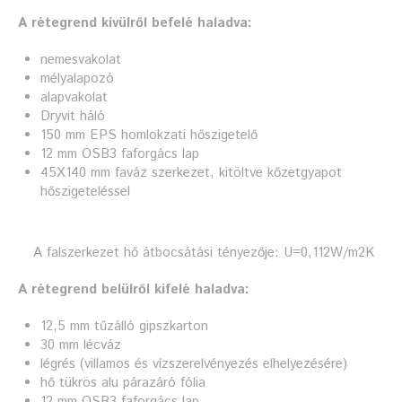
A rétegrend kívülről befelé haladva:
nemesvakolat
mélyalapozó
alapvakolat
Dryvit háló
150 mm EPS homlokzati hőszigetelő
12 mm OSB3 faforgács lap
45X140 mm faváz szerkezet, kitöltve kőzetgyapot
hőszigeteléssel
A falszerkezet hő átbocsátási tényezője: U=0,112W/m2K
A rétegrend belülről kifelé haladva:
12,5 mm tűzálló gipszkarton
30 mm lécváz
légrés (villamos és vízszerelvényezés elhelyezésére)
hő tükrös alu párazáró fólia
12 mm OSB3 faforgács lap