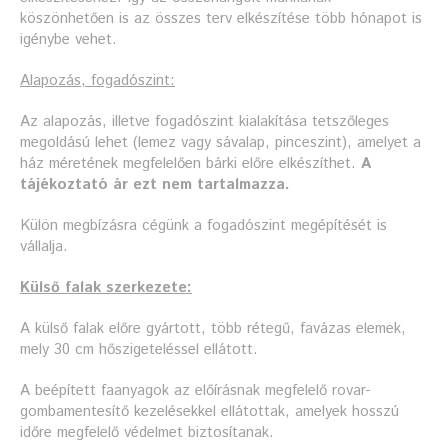
köszönhetően is az összes terv elkészítése több hónapot is
igénybe vehet.
Alapozás, fogadószint:
Az alapozás, illetve fogadószint kialakítása tetszőleges
megoldású lehet (lemez vagy sávalap, pinceszint), amelyet a
ház méretének megfelelően bárki előre elkészíthet.
A
tájékoztató ár ezt nem tartalmazza.
Külön megbízásra cégünk a fogadószint megépítését is
vállalja.
Külső falak szerkezete:
A külső falak előre gyártott, több rétegű, favázas elemek,
mely 30 cm hőszigeteléssel ellátott.
A beépített faanyagok az előírásnak megfelelő rovar-
gombamentesítő kezelésekkel ellátottak, amelyek hosszú
időre megfelelő védelmet biztosítanak.