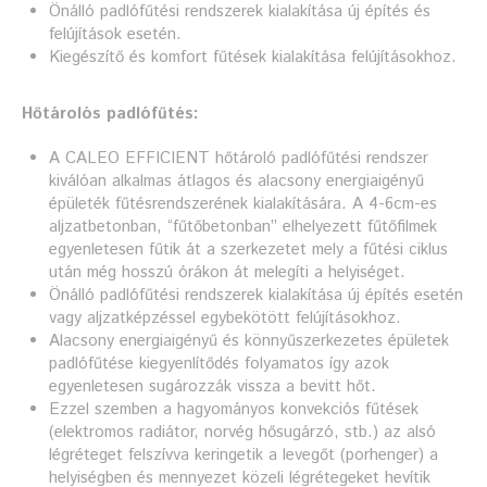
Önálló padlófűtési rendszerek kialakítása új építés és
felújítások esetén.
Kiegészítő és komfort fűtések kialakítása felújításokhoz.
Hőtárolós padlófűtés:
A CALEO EFFICIENT hőtároló padlófűtési rendszer
kiválóan alkalmas átlagos és alacsony energiaigényű
épületék fűtésrendszerének kialakítására. A 4-6cm-es
aljzatbetonban, “fűtőbetonban” elhelyezett fűtőfilmek
egyenletesen fűtik át a szerkezetet mely a fűtési ciklus
után még hosszú órákon át melegíti a helyiséget.
Önálló padlófűtési rendszerek kialakítása új építés esetén
vagy aljzatképzéssel egybekötött felújításokhoz.
Alacsony energiaigényű és könnyűszerkezetes épületek
padlófűtése kiegyenlítődés folyamatos így azok
egyenletesen sugározzák vissza a bevitt hőt.
Ezzel szemben a hagyományos konvekciós fűtések
(elektromos radiátor, norvég hősugárzó, stb.) az alsó
légréteget felszívva keringetik a levegőt (porhenger) a
helyiségben és mennyezet közeli légrétegeket hevítik