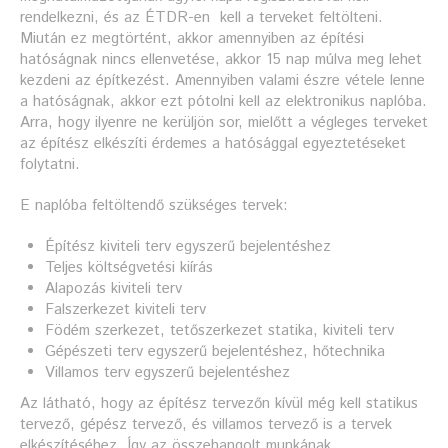
rendelkezni, és az ÉTDR-en kell a terveket feltölteni.
Miután ez megtörtént, akkor amennyiben az építési
hatóságnak nincs ellenvetése, akkor 15 nap múlva meg lehet
kezdeni az építkezést. Amennyiben valami észre vétele lenne
a hatóságnak, akkor ezt pótolni kell az elektronikus naplóba.
Arra, hogy ilyenre ne kerüljön sor, mielőtt a végleges terveket
az építész elkészíti érdemes a hatósággal egyeztetéseket
folytatni.
E naplóba feltöltendő szükséges tervek:
Építész kiviteli terv egyszerű bejelentéshez
Teljes költségvetési kiírás
Alapozás kiviteli terv
Falszerkezet kiviteli terv
Födém szerkezet, tetőszerkezet statika, kiviteli terv
Gépészeti terv egyszerű bejelentéshez, hőtechnika
Villamos terv egyszerű bejelentéshez
Az látható, hogy az építész tervezőn kívül még kell statikus
tervező, gépész tervező, és villamos tervező is a tervek
elkészítéséhez. Így az összehangolt munkának