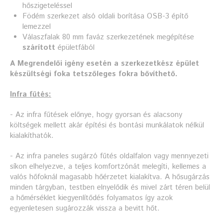
hőszigeteléssel
Födém szerkezet alsó oldali borítása OSB-3 építő
lemezzel
Válaszfalak 80 mm faváz szerkezetének megépítése
szárított
épületfából
A Megrendelői igény esetén a szerkezetkész épület
készültségi foka tetszőleges fokra bővíthető.
Infra fűtés:
- Az infra fűtések előnye, hogy gyorsan és alacsony
költségek mellett akár építési és bontási munkálatok nélkül
kialakíthatók.
- Az infra paneles sugárzó fűtés oldalfalon vagy mennyezeti
síkon elhelyezve, a teljes komfortzónát melegíti, kellemes a
valós hőfoknál magasabb hőérzetet kialakítva. A hősugárzás
minden tárgyban, testben elnyelődik és mivel zárt téren belül
a hőmérséklet kiegyenlítődés folyamatos így azok
egyenletesen sugározzák vissza a bevitt hőt.