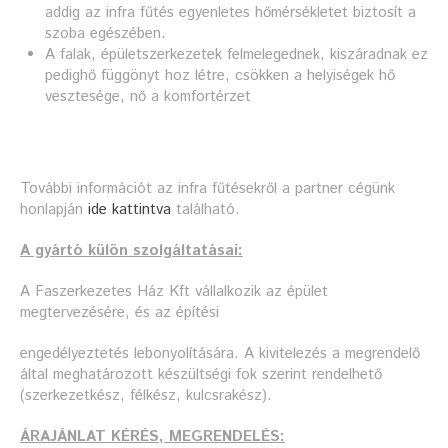
addig az infra fűtés egyenletes hőmérsékletet biztosít a
szoba egészében.
A falak, épületszerkezetek felmelegednek, kiszáradnak ez
pedighő függönyt hoz létre, csökken a helyiségek hő
vesztesége, nő a komfortérzet
További információt az infra fűtésekről a partner cégünk
honlapján
ide kattintva
található.
A gyártó külön szolgáltatásai:
A Faszerkezetes Ház Kft vállalkozik az épület
megtervezésére, és az építési
engedélyeztetés lebonyolítására. A kivitelezés a megrendelő
által meghatározott készültségi fok szerint rendelhető
(szerkezetkész, félkész, kulcsrakész).
ÁRAJÁNLAT KÉRÉS, MEGRENDELÉS: