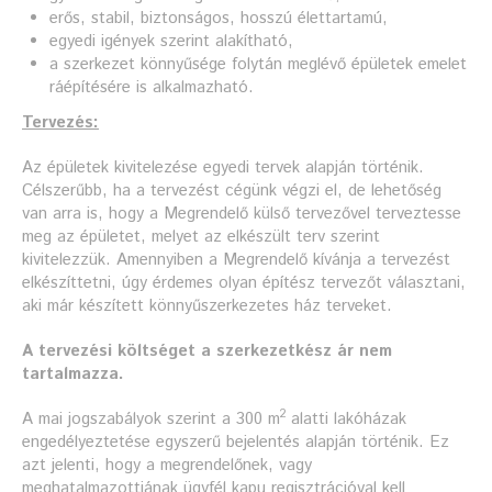
erős, stabil, biztonságos, hosszú élettartamú,
egyedi igények szerint alakítható,
a szerkezet könnyűsége folytán meglévő épületek emelet
ráépítésére is alkalmazható.
Tervezés:
Az épületek kivitelezése egyedi tervek alapján történik.
Célszerűbb, ha a tervezést cégünk végzi el, de lehetőség
van arra is, hogy a Megrendelő külső tervezővel terveztesse
meg az épületet, melyet az elkészült terv szerint
kivitelezzük. Amennyiben a Megrendelő kívánja a tervezést
elkészíttetni, úgy érdemes olyan építész tervezőt választani,
aki már készített könnyűszerkezetes ház terveket.
A tervezési költséget a szerkezetkész ár nem
tartalmazza.
2
A mai jogszabályok szerint a 300 m
alatti lakóházak
engedélyeztetése egyszerű bejelentés alapján történik. Ez
azt jelenti, hogy a megrendelőnek, vagy
meghatalmazottjának ügyfél kapu regisztrációval kell