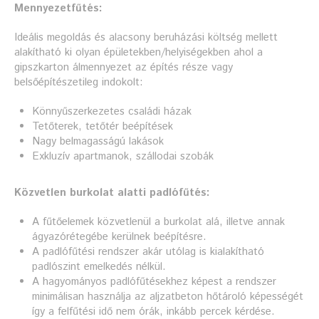
Mennyezetfűtés:
Ideális megoldás és alacsony beruházási költség mellett
alakítható ki olyan épületekben/helyiségekben ahol a
gipszkarton álmennyezet az építés része vagy
belsőépítészetileg indokolt:
Könnyűszerkezetes családi házak
Tetőterek, tetőtér beépítések
Nagy belmagasságú lakások
Exkluzív apartmanok, szállodai szobák
Közvetlen burkolat alatti padlófűtés:
A fűtőelemek közvetlenül a burkolat alá, illetve annak
ágyazórétegébe kerülnek beépítésre.
A padlófűtési rendszer akár utólag is kialakítható
padlószint emelkedés nélkül.
A hagyományos padlófűtésekhez képest a rendszer
minimálisan használja az aljzatbeton hőtároló képességét
így a felfűtési idő nem órák, inkább percek kérdése.