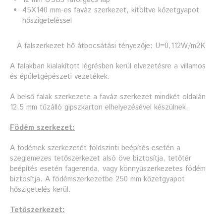
45X140 mm-es faváz szerkezet, kitöltve kőzetgyapot
hőszigeteléssel
A falszerkezet hő átbocsátási tényezője: U=0,112W/m2K
A falakban kialakított légrésben kerül elvezetésre a villamos
és épületgépészeti vezetékek.
A belső falak szerkezete a faváz szerkezet mindkét oldalán
12,5 mm tűzálló gipszkarton elhelyezésével készülnek.
Födém szerkezet:
A födémek szerkezetét földszinti beépítés esetén a
szeglemezes tetőszerkezet alsó öve biztosítja, tetőtér
beépítés esetén fagerenda, vagy könnyűszerkezetes födém
biztosítja. A födémszerkezetbe 250 mm kőzetgyapot
hőszigetelés kerül.
Tetőszerkezet: