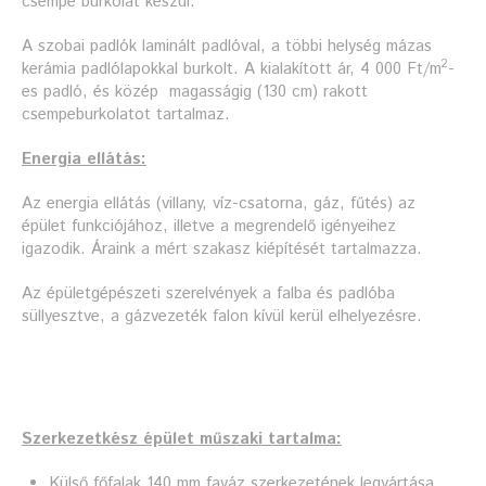
csempe burkolat készül.
A szobai padlók laminált padlóval, a többi helység mázas
2
kerámia padlólapokkal burkolt. A kialakított ár, 4 000 Ft/m
-
es padló, és közép magasságig (130 cm) rakott
csempeburkolatot tartalmaz.
Energia ellátás:
Az energia ellátás (villany, víz-csatorna, gáz, fűtés) az
épület funkciójához, illetve a megrendelő igényeihez
igazodik. Áraink a mért szakasz kiépítését tartalmazza.
Az épületgépészeti szerelvények a falba és padlóba
süllyesztve, a gázvezeték falon kívül kerül elhelyezésre.
Szerkezetkész épület műszaki tartalma:
Külső főfalak 140 mm faváz szerkezetének legyártása